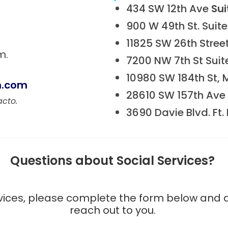
434 SW 12th Ave
Sui
900 W 49th St. Suite
11825 SW 26th Street
m.
7200 NW 7th St Suite
10980 SW 184th St, M
h.com
28610 SW 157th Ave
cto.
3690 Davie Blvd. Ft.
Questions about Social Services? 
vices, please complete the form below and a s
reach out to you. 