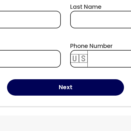
Last Name
Phone Number 
🇺🇸
Next