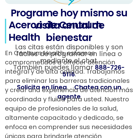
Programe hoy mismo su
Acerca de Centrum
visita anual de
Health
bienestar
Las citas están disponibles y son
En Centrum Health, estamos
fáciles de programar en línea o
mediante el chat.
comprometidos a ofrecer atención
También puedes llamar
888-726-
integral y de alta calidad. Trabajamos
.
5116
para eliminar las barreras tradicionales
Solicita en línea
Chatea con un
y crear una experiencia de atención más
agente
coordinada y fluida para usted. Nuestro
equipo de profesionales de la salud,
altamente capacitado y dedicado, se
enfoca en comprender sus necesidades
únicas para brindarle atención