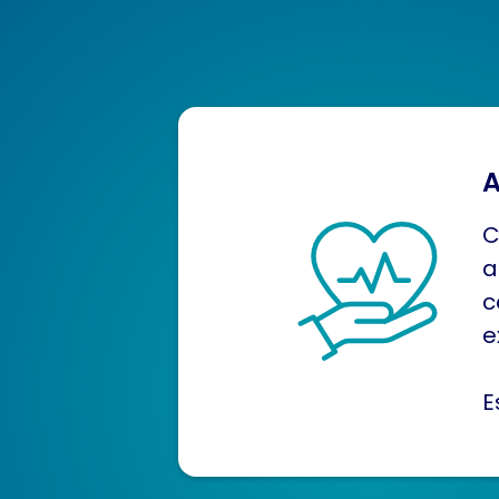
A
C
a
c
e
E