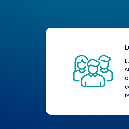
L
L
s
o
c
r