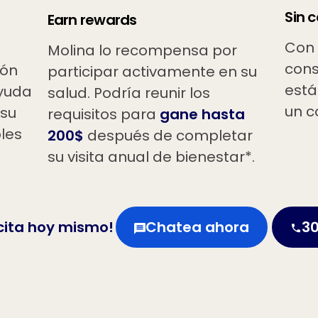
Sin c
Earn rewards
Con 
Molina lo recompensa por
cons
ión
participar activamente en su
está
ayuda
salud. Podría reunir los
un c
 su
requisitos para
gane hasta
bles
200$
después de completar
su visita anual de bienestar*.
cita hoy mismo!
Chatea ahora
30